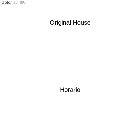
 d'olor
15.40
€
Original House
Horario