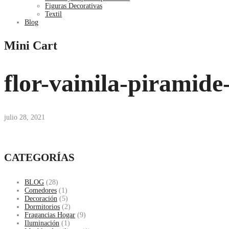
Figuras Decorativas
Textil
Blog
Mini Cart
flor-vainila-piramide
julio 28, 2021
CATEGORÍAS
BLOG
(28)
Comedores
(1)
Decoración
(5)
Dormitorios
(2)
Fragancias Hogar
(9)
Iluminación
(1)