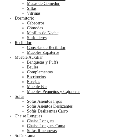
Mesas de Comedor
Sillas
Vitrinas
Dormitorio
Cabeceros
Cómodas
Mesillas de Noche
Sinfonieres
Recibidor
Consolas de Recibidor
Muebles Zapateros
Mueble Auxiliar
Banquetas y Puffs
Baules
Complementos
Escritorios
Espejos
Mueble Bar
Muebles Pequeños y Cajoneras
Sofás
Sofás Asientos Fijos
Sofás Asientos Deslizantes
Sofás Deslizantes Carro
Chaise Longues
Chaise Longues
Chaise Longues Cama
Sofás Rinconeras
Sofás Cama