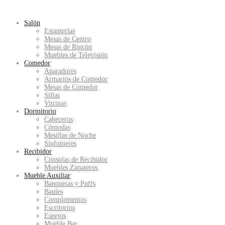
Salón
Estanterías
Mesas de Centro
Mesas de Rincón
Muebles de Televisión
Comedor
Aparadores
Armarios de Comedor
Mesas de Comedor
Sillas
Vitrinas
Dormitorio
Cabeceros
Cómodas
Mesillas de Noche
Sinfonieres
Recibidor
Consolas de Recibidor
Muebles Zapateros
Mueble Auxiliar
Banquetas y Puffs
Baules
Complementos
Escritorios
Espejos
Mueble Bar