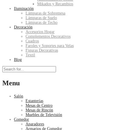
Mikados y Recambios
Iluminación
Lámparas de Sobremesa
Lámparas de Suelo
Lámparas de Techo
Decoración
Accesorios Hogar
Complementos Decorativos
Cuadros
Faroles y Soportes para Velas
Figuras Decorativas
Textil
Blog
Menu
Salón
Estanterías
Mesas de Centro
Mesas de Rincón
Muebles de Televisión
Comedor
Aparadores
Armarios de Comedor