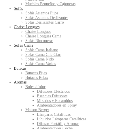
Muebles Pequeños y Cajoneras
Sofás
Sofás Asientos Fijos
Sofás Asientos Deslizantes
Sofás Deslizantes Carro
Chaise Longues
Chaise Longues
Chaise Longues Cama
Sofás Rinconeras
Sofás Cama
Sofás Cama Italiano
Sofás Cama Clic Clac
Sofás Cama Nido
Sofás Cama Varios
Butacas
Butacas Fijas
Butacas Relax
Aromas
Boles d’olor
Difusores Eléctricos
Esencias Difusores
Mikados y Recambios
Ambientadores en Spray
Maison Berger
Lámparas Catalíticas
Líquidos Lámparas Catalíticas
Difusor Portátil y Aromas
Ambientadores Coche