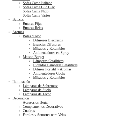
Sofás Cama Italiano
Sofás Cama Clic Clac
Sofás Cama Nido
Sofás Cama Varios
Butacas
Butacas Fijas
Butacas Relax
Aromas
Boles d’olor
Difusores Eléctricos
Esencias Difusores
Mikados y Recambios
Ambientadores en Spray
Maison Berger
Lámparas Catalíticas
Líquidos Lámparas Catalíticas
Difusor Portátil y Aromas
Ambientadores Coche
Mikados y Recambios
Iluminación
Lámparas de Sobremesa
Lámparas de Suelo
Lámparas de Techo
Decoración
Accesorios Hogar
Complementos Decorativos
Cuadros
Faroles y Soportes para Velas