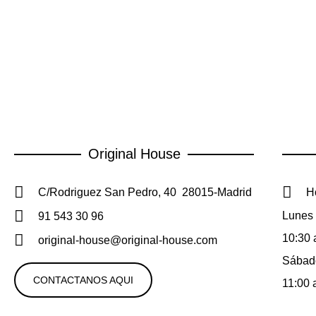
Original House
C/Rodriguez San Pedro, 40 28015-Madrid
Ho
Lunes 
91 543 30 96
10:30 
original-house@original-house.com
Sábad
CONTACTANOS AQUI
11:00 