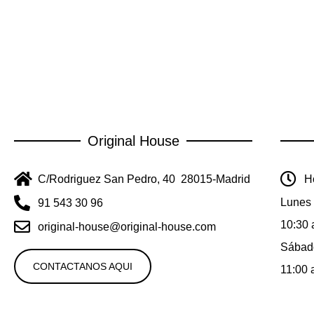
Original House
C/Rodriguez San Pedro, 40 28015-Madrid
Ho
Lunes 
91 543 30 96
10:30 
original-house@original-house.com
Sábad
CONTACTANOS AQUI
11:00 