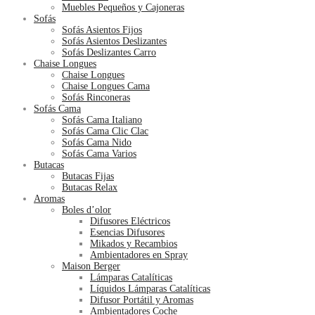
Muebles Pequeños y Cajoneras
Sofás
Sofás Asientos Fijos
Sofás Asientos Deslizantes
Sofás Deslizantes Carro
Chaise Longues
Chaise Longues
Chaise Longues Cama
Sofás Rinconeras
Sofás Cama
Sofás Cama Italiano
Sofás Cama Clic Clac
Sofás Cama Nido
Sofás Cama Varios
Butacas
Butacas Fijas
Butacas Relax
Aromas
Boles d’olor
Difusores Eléctricos
Esencias Difusores
Mikados y Recambios
Ambientadores en Spray
Maison Berger
Lámparas Catalíticas
Líquidos Lámparas Catalíticas
Difusor Portátil y Aromas
Ambientadores Coche