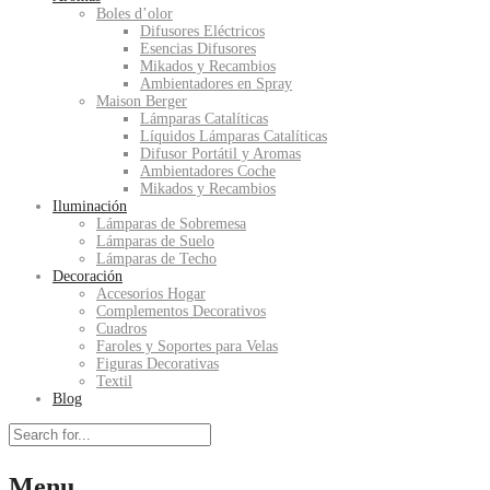
Boles d’olor
Difusores Eléctricos
Esencias Difusores
Mikados y Recambios
Ambientadores en Spray
Maison Berger
Lámparas Catalíticas
Líquidos Lámparas Catalíticas
Difusor Portátil y Aromas
Ambientadores Coche
Mikados y Recambios
Iluminación
Lámparas de Sobremesa
Lámparas de Suelo
Lámparas de Techo
Decoración
Accesorios Hogar
Complementos Decorativos
Cuadros
Faroles y Soportes para Velas
Figuras Decorativas
Textil
Blog
Menu