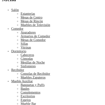
Salón
Estanterías
Mesas de Centro
Mesas de Rincón
Muebles de Televisión
Comedor
Aparadores
Armarios de Comedor
Mesas de Comedor
Sillas
Vitrinas
Dormitorio
Cabeceros
Cómodas
Mesillas de Noche
Sinfonieres
Recibidor
Consolas de Recibidor
Muebles Zapateros
Mueble Auxiliar
Banquetas y Puffs
Baules
Complementos
Escritorios
Espejos
Mueble Bar