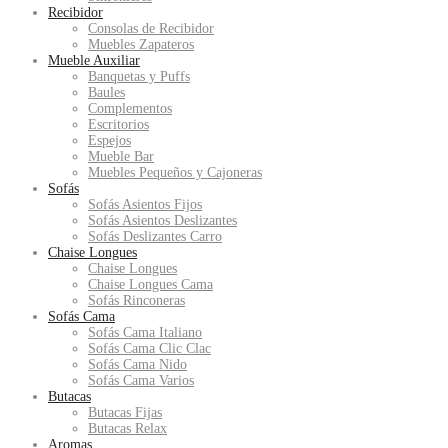
Recibidor
Consolas de Recibidor
Muebles Zapateros
Mueble Auxiliar
Banquetas y Puffs
Baules
Complementos
Escritorios
Espejos
Mueble Bar
Muebles Pequeños y Cajoneras
Sofás
Sofás Asientos Fijos
Sofás Asientos Deslizantes
Sofás Deslizantes Carro
Chaise Longues
Chaise Longues
Chaise Longues Cama
Sofás Rinconeras
Sofás Cama
Sofás Cama Italiano
Sofás Cama Clic Clac
Sofás Cama Nido
Sofás Cama Varios
Butacas
Butacas Fijas
Butacas Relax
Aromas