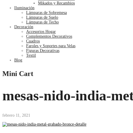
Mikados y Recambios
Iluminación
Lámparas de Sobremesa
Lámparas de Suelo
Lámparas de Techo
Decoración
Accesorios Hogar
Complementos Decorativos
Cuadros
Faroles y Soportes para Velas
Figuras Decorativas
Textil
Blog
Mini Cart
mesas-nido-india-met
febrero 11, 2021