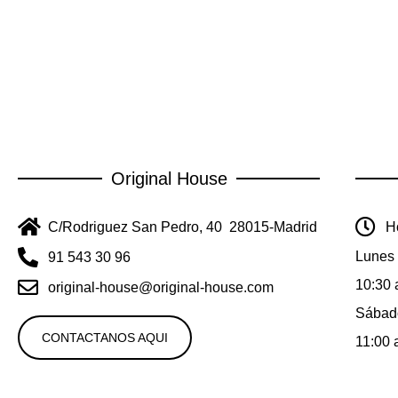
Original House
C/Rodriguez San Pedro, 40 28015-Madrid
Ho
Lunes 
91 543 30 96
10:30 
original-house@original-house.com
Sábad
CONTACTANOS AQUI
11:00 