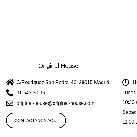
Original House
C/Rodriguez San Pedro, 40 28015-Madrid
Ho
Lunes 
91 543 30 96
10:30 
original-house@original-house.com
Sábad
CONTACTANOS AQUI
11:00 