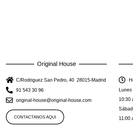
Original House
C/Rodriguez San Pedro, 40 28015-Madrid
Ho
Lunes 
91 543 30 96
10:30 
original-house@original-house.com
Sábad
CONTACTANOS AQUI
11:00 