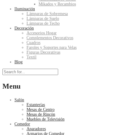
Mikados y Recambios
Iluminación
Lámparas de Sobremesa
Lámparas de Suelo
Lámparas de Techo
Decoración
Accesorios Hogar
Complementos Decorativos
Cuadros
Faroles y Soportes para Velas
Figuras Decorativas
Textil
Blog
Menu
Salón
Estanterías
Mesas de Centro
Mesas de Rincón
Muebles de Televisión
Comedor
Aparadores
Armarios de Comedor