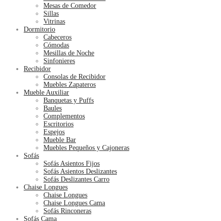
Mesas de Comedor
Sillas
Vitrinas
Dormitorio
Cabeceros
Cómodas
Mesillas de Noche
Sinfonieres
Recibidor
Consolas de Recibidor
Muebles Zapateros
Mueble Auxiliar
Banquetas y Puffs
Baules
Complementos
Escritorios
Espejos
Mueble Bar
Muebles Pequeños y Cajoneras
Sofás
Sofás Asientos Fijos
Sofás Asientos Deslizantes
Sofás Deslizantes Carro
Chaise Longues
Chaise Longues
Chaise Longues Cama
Sofás Rinconeras
Sofás Cama