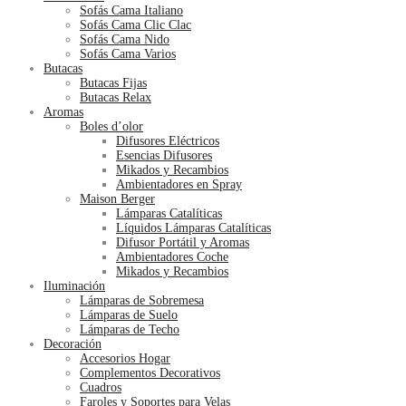
Sofás Cama Italiano
Sofás Cama Clic Clac
Sofás Cama Nido
Sofás Cama Varios
Butacas
Butacas Fijas
Butacas Relax
Aromas
Boles d’olor
Difusores Eléctricos
Esencias Difusores
Mikados y Recambios
Ambientadores en Spray
Maison Berger
Lámparas Catalíticas
Líquidos Lámparas Catalíticas
Difusor Portátil y Aromas
Ambientadores Coche
Mikados y Recambios
Iluminación
Lámparas de Sobremesa
Lámparas de Suelo
Lámparas de Techo
Decoración
Accesorios Hogar
Complementos Decorativos
Cuadros
Faroles y Soportes para Velas