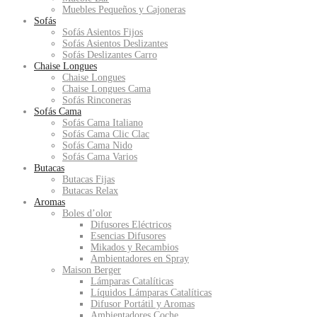
Muebles Pequeños y Cajoneras
Sofás
Sofás Asientos Fijos
Sofás Asientos Deslizantes
Sofás Deslizantes Carro
Chaise Longues
Chaise Longues
Chaise Longues Cama
Sofás Rinconeras
Sofás Cama
Sofás Cama Italiano
Sofás Cama Clic Clac
Sofás Cama Nido
Sofás Cama Varios
Butacas
Butacas Fijas
Butacas Relax
Aromas
Boles d’olor
Difusores Eléctricos
Esencias Difusores
Mikados y Recambios
Ambientadores en Spray
Maison Berger
Lámparas Catalíticas
Líquidos Lámparas Catalíticas
Difusor Portátil y Aromas
Ambientadores Coche