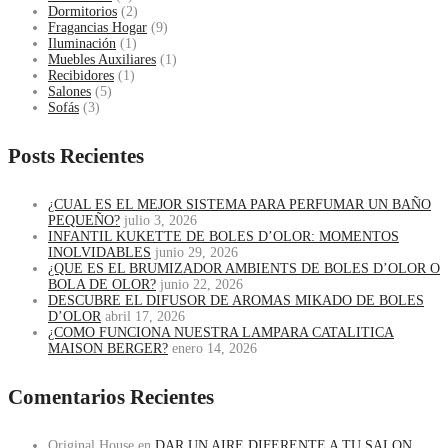
Dormitorios
(2)
Fragancias Hogar
(9)
Iluminación
(1)
Muebles Auxiliares
(1)
Recibidores
(1)
Salones
(5)
Sofás
(3)
Posts Recientes
¿CUAL ES EL MEJOR SISTEMA PARA PERFUMAR UN BAÑO
PEQUEÑO?
julio 3, 2026
INFANTIL KUKETTE DE BOLES D’OLOR: MOMENTOS
INOLVIDABLES
junio 29, 2026
¿QUE ES EL BRUMIZADOR AMBIENTS DE BOLES D’OLOR O
BOLA DE OLOR?
junio 22, 2026
DESCUBRE EL DIFUSOR DE AROMAS MIKADO DE BOLES
D’OLOR
abril 17, 2026
¿COMO FUNCIONA NUESTRA LAMPARA CATALITICA
MAISON BERGER?
enero 14, 2026
Comentarios Recientes
Original House
en
DAR UN AIRE DIFERENTE A TU SALON