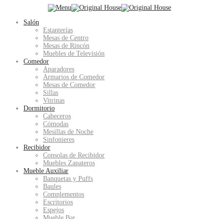
Salón
Estanterías
Mesas de Centro
Mesas de Rincón
Muebles de Televisión
Comedor
Aparadores
Armarios de Comedor
Mesas de Comedor
Sillas
Vitrinas
Dormitorio
Cabeceros
Cómodas
Mesillas de Noche
Sinfonieres
Recibidor
Consolas de Recibidor
Muebles Zapateros
Mueble Auxiliar
Banquetas y Puffs
Baules
Complementos
Escritorios
Espejos
Mueble Bar