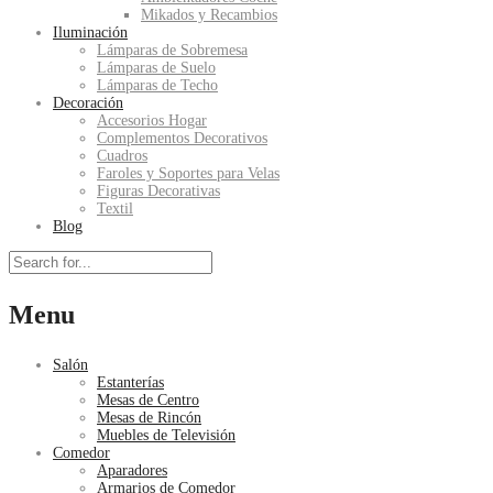
Mikados y Recambios
Iluminación
Lámparas de Sobremesa
Lámparas de Suelo
Lámparas de Techo
Decoración
Accesorios Hogar
Complementos Decorativos
Cuadros
Faroles y Soportes para Velas
Figuras Decorativas
Textil
Blog
Menu
Salón
Estanterías
Mesas de Centro
Mesas de Rincón
Muebles de Televisión
Comedor
Aparadores
Armarios de Comedor