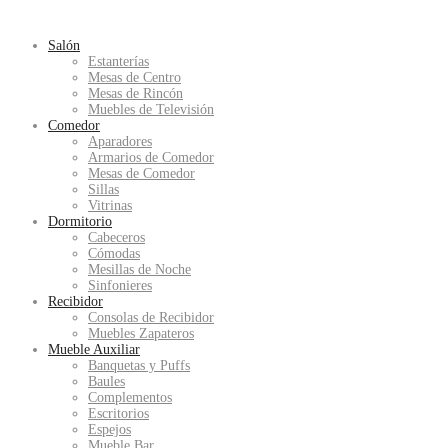
Salón
Estanterías
Mesas de Centro
Mesas de Rincón
Muebles de Televisión
Comedor
Aparadores
Armarios de Comedor
Mesas de Comedor
Sillas
Vitrinas
Dormitorio
Cabeceros
Cómodas
Mesillas de Noche
Sinfonieres
Recibidor
Consolas de Recibidor
Muebles Zapateros
Mueble Auxiliar
Banquetas y Puffs
Baules
Complementos
Escritorios
Espejos
Mueble Bar