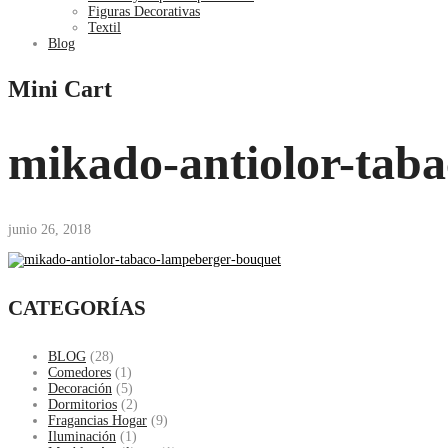
Figuras Decorativas
Textil
Blog
Mini Cart
mikado-antiolor-tab
junio 26, 2018
CATEGORÍAS
BLOG
(28)
Comedores
(1)
Decoración
(5)
Dormitorios
(2)
Fragancias Hogar
(9)
Iluminación
(1)