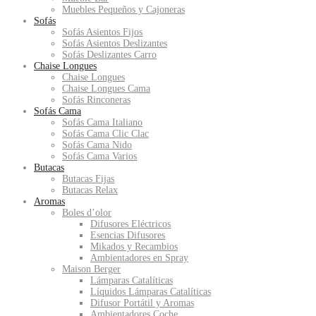
Muebles Pequeños y Cajoneras
Sofás
Sofás Asientos Fijos
Sofás Asientos Deslizantes
Sofás Deslizantes Carro
Chaise Longues
Chaise Longues
Chaise Longues Cama
Sofás Rinconeras
Sofás Cama
Sofás Cama Italiano
Sofás Cama Clic Clac
Sofás Cama Nido
Sofás Cama Varios
Butacas
Butacas Fijas
Butacas Relax
Aromas
Boles d’olor
Difusores Eléctricos
Esencias Difusores
Mikados y Recambios
Ambientadores en Spray
Maison Berger
Lámparas Catalíticas
Líquidos Lámparas Catalíticas
Difusor Portátil y Aromas
Ambientadores Coche