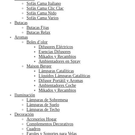
Sofás Cama Italiano
Sofás Cama Clic Clac
Sofás Cama Nido
Sofás Cama Varios
Butacas
Butacas Fijas
Butacas Relax
Aromas
Boles d’olor
Difusores Eléctricos
Esencias Difusores
Mikados y Recambios
Ambientadores en Spray
Maison Berger
Lámparas Catalíticas
Líquidos Lámparas Catalíticas
Difusor Portátil y Aromas
Ambientadores Coche
Mikados y Recambios
Iluminación
Lámparas de Sobremesa
Lámparas de Suelo
Lámparas de Techo
Decoración
Accesorios Hogar
Complementos Decorativos
Cuadros
Faroles y Soportes para Velas