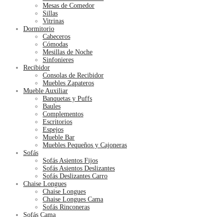
Mesas de Comedor
Sillas
Vitrinas
Dormitorio
Cabeceros
Cómodas
Mesillas de Noche
Sinfonieres
Recibidor
Consolas de Recibidor
Muebles Zapateros
Mueble Auxiliar
Banquetas y Puffs
Baules
Complementos
Escritorios
Espejos
Mueble Bar
Muebles Pequeños y Cajoneras
Sofás
Sofás Asientos Fijos
Sofás Asientos Deslizantes
Sofás Deslizantes Carro
Chaise Longues
Chaise Longues
Chaise Longues Cama
Sofás Rinconeras
Sofás Cama