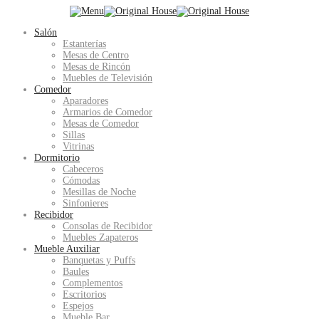
Salón
Estanterías
Mesas de Centro
Mesas de Rincón
Muebles de Televisión
Comedor
Aparadores
Armarios de Comedor
Mesas de Comedor
Sillas
Vitrinas
Dormitorio
Cabeceros
Cómodas
Mesillas de Noche
Sinfonieres
Recibidor
Consolas de Recibidor
Muebles Zapateros
Mueble Auxiliar
Banquetas y Puffs
Baules
Complementos
Escritorios
Espejos
Mueble Bar