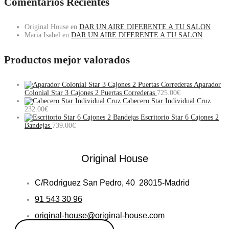
Comentarios Recientes
Original House
en
DAR UN AIRE DIFERENTE A TU SALON
Maria Isabel
en
DAR UN AIRE DIFERENTE A TU SALON
Productos mejor valorados
Aparador
Colonial Star 3 Cajones 2 Puertas Correderas
725.00
€
Cabecero Star Individual Cruz
232.00
€
Escritorio Star 6 Cajones 2
Bandejas
739.00
€
Original House
C/Rodriguez San Pedro, 40 28015-Madrid
91 543 30 96
original-house@original-house.com