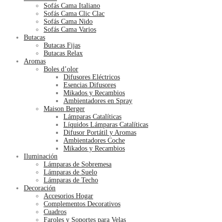
Sofás Cama Italiano
Sofás Cama Clic Clac
Sofás Cama Nido
Sofás Cama Varios
Butacas
Butacas Fijas
Butacas Relax
Aromas
Boles d’olor
Difusores Eléctricos
Esencias Difusores
Mikados y Recambios
Ambientadores en Spray
Maison Berger
Lámparas Catalíticas
Líquidos Lámparas Catalíticas
Difusor Portátil y Aromas
Ambientadores Coche
Mikados y Recambios
Iluminación
Lámparas de Sobremesa
Lámparas de Suelo
Lámparas de Techo
Decoración
Accesorios Hogar
Complementos Decorativos
Cuadros
Faroles y Soportes para Velas