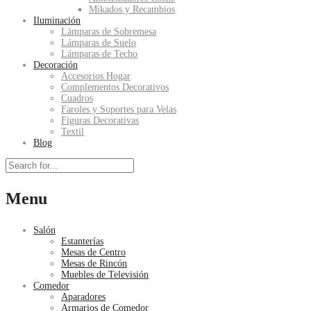
Mikados y Recambios
Iluminación
Lámparas de Sobremesa
Lámparas de Suelo
Lámparas de Techo
Decoración
Accesorios Hogar
Complementos Decorativos
Cuadros
Faroles y Soportes para Velas
Figuras Decorativas
Textil
Blog
Menu
Salón
Estanterías
Mesas de Centro
Mesas de Rincón
Muebles de Televisión
Comedor
Aparadores
Armarios de Comedor