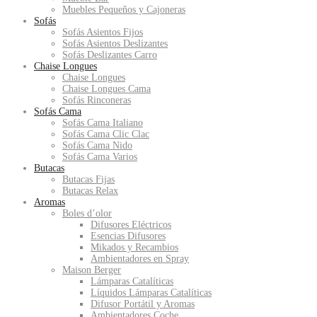
Muebles Pequeños y Cajoneras
Sofás
Sofás Asientos Fijos
Sofás Asientos Deslizantes
Sofás Deslizantes Carro
Chaise Longues
Chaise Longues
Chaise Longues Cama
Sofás Rinconeras
Sofás Cama
Sofás Cama Italiano
Sofás Cama Clic Clac
Sofás Cama Nido
Sofás Cama Varios
Butacas
Butacas Fijas
Butacas Relax
Aromas
Boles d’olor
Difusores Eléctricos
Esencias Difusores
Mikados y Recambios
Ambientadores en Spray
Maison Berger
Lámparas Catalíticas
Líquidos Lámparas Catalíticas
Difusor Portátil y Aromas
Ambientadores Coche