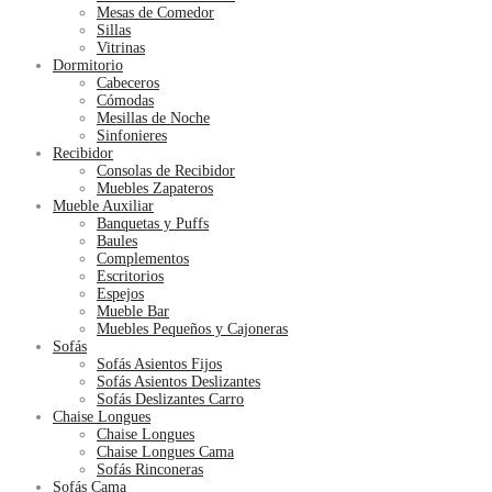
Mesas de Comedor
Sillas
Vitrinas
Dormitorio
Cabeceros
Cómodas
Mesillas de Noche
Sinfonieres
Recibidor
Consolas de Recibidor
Muebles Zapateros
Mueble Auxiliar
Banquetas y Puffs
Baules
Complementos
Escritorios
Espejos
Mueble Bar
Muebles Pequeños y Cajoneras
Sofás
Sofás Asientos Fijos
Sofás Asientos Deslizantes
Sofás Deslizantes Carro
Chaise Longues
Chaise Longues
Chaise Longues Cama
Sofás Rinconeras
Sofás Cama