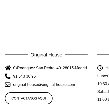
Original House
C/Rodriguez San Pedro, 40 28015-Madrid
Ho
Lunes 
91 543 30 96
10:30 
original-house@original-house.com
Sábad
CONTACTANOS AQUI
11:00 