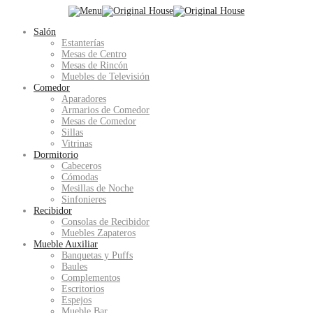
Salón
Estanterías
Mesas de Centro
Mesas de Rincón
Muebles de Televisión
Comedor
Aparadores
Armarios de Comedor
Mesas de Comedor
Sillas
Vitrinas
Dormitorio
Cabeceros
Cómodas
Mesillas de Noche
Sinfonieres
Recibidor
Consolas de Recibidor
Muebles Zapateros
Mueble Auxiliar
Banquetas y Puffs
Baules
Complementos
Escritorios
Espejos
Mueble Bar