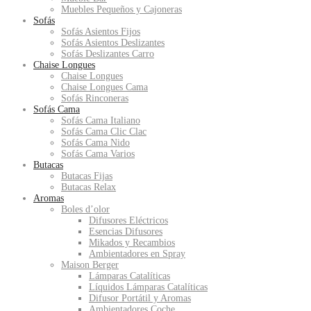
Muebles Pequeños y Cajoneras
Sofás
Sofás Asientos Fijos
Sofás Asientos Deslizantes
Sofás Deslizantes Carro
Chaise Longues
Chaise Longues
Chaise Longues Cama
Sofás Rinconeras
Sofás Cama
Sofás Cama Italiano
Sofás Cama Clic Clac
Sofás Cama Nido
Sofás Cama Varios
Butacas
Butacas Fijas
Butacas Relax
Aromas
Boles d’olor
Difusores Eléctricos
Esencias Difusores
Mikados y Recambios
Ambientadores en Spray
Maison Berger
Lámparas Catalíticas
Líquidos Lámparas Catalíticas
Difusor Portátil y Aromas
Ambientadores Coche