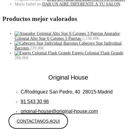
Maria Isabel
en
DAR UN AIRE DIFERENTE A TU SALON
Productos mejor valorados
Aparador
Colonial Alto Star 6 Cajones 3 Puertas
1,134.00
€
Cabecero Star Individual
Barrotes
239.00
€
Espejo Colonial Flash Grande
286.00
€
Original House
C/Rodriguez San Pedro, 40 28015-Madrid
91 543 30 96
original-house@original-house.com
CONTACTANOS AQUI