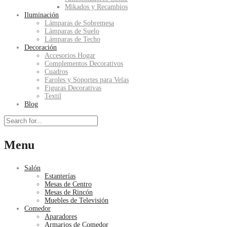
Mikados y Recambios
Iluminación
Lámparas de Sobremesa
Lámparas de Suelo
Lámparas de Techo
Decoración
Accesorios Hogar
Complementos Decorativos
Cuadros
Faroles y Soportes para Velas
Figuras Decorativas
Textil
Blog
Menu
Salón
Estanterías
Mesas de Centro
Mesas de Rincón
Muebles de Televisión
Comedor
Aparadores
Armarios de Comedor