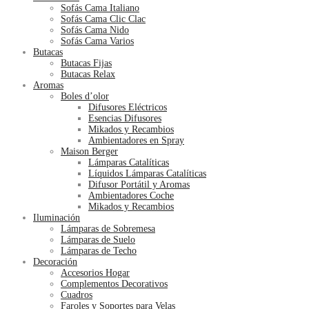
Sofás Cama Italiano
Sofás Cama Clic Clac
Sofás Cama Nido
Sofás Cama Varios
Butacas
Butacas Fijas
Butacas Relax
Aromas
Boles d’olor
Difusores Eléctricos
Esencias Difusores
Mikados y Recambios
Ambientadores en Spray
Maison Berger
Lámparas Catalíticas
Líquidos Lámparas Catalíticas
Difusor Portátil y Aromas
Ambientadores Coche
Mikados y Recambios
Iluminación
Lámparas de Sobremesa
Lámparas de Suelo
Lámparas de Techo
Decoración
Accesorios Hogar
Complementos Decorativos
Cuadros
Faroles y Soportes para Velas