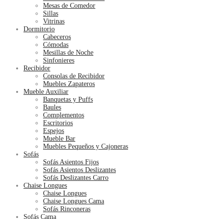
Mesas de Comedor
Sillas
Vitrinas
Dormitorio
Cabeceros
Cómodas
Mesillas de Noche
Sinfonieres
Recibidor
Consolas de Recibidor
Muebles Zapateros
Mueble Auxiliar
Banquetas y Puffs
Baules
Complementos
Escritorios
Espejos
Mueble Bar
Muebles Pequeños y Cajoneras
Sofás
Sofás Asientos Fijos
Sofás Asientos Deslizantes
Sofás Deslizantes Carro
Chaise Longues
Chaise Longues
Chaise Longues Cama
Sofás Rinconeras
Sofás Cama