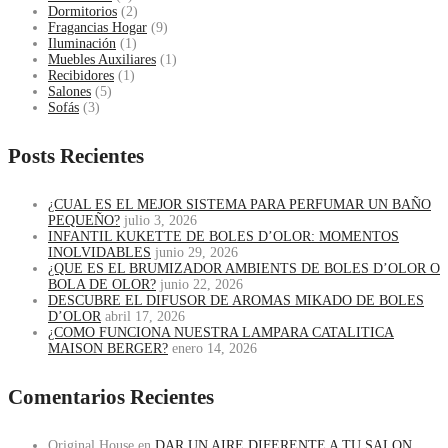
Dormitorios
(2)
Fragancias Hogar
(9)
Iluminación
(1)
Muebles Auxiliares
(1)
Recibidores
(1)
Salones
(5)
Sofás
(3)
Posts Recientes
¿CUAL ES EL MEJOR SISTEMA PARA PERFUMAR UN BAÑO
PEQUEÑO?
julio 3, 2026
INFANTIL KUKETTE DE BOLES D’OLOR: MOMENTOS
INOLVIDABLES
junio 29, 2026
¿QUE ES EL BRUMIZADOR AMBIENTS DE BOLES D’OLOR O
BOLA DE OLOR?
junio 22, 2026
DESCUBRE EL DIFUSOR DE AROMAS MIKADO DE BOLES
D’OLOR
abril 17, 2026
¿COMO FUNCIONA NUESTRA LAMPARA CATALITICA
MAISON BERGER?
enero 14, 2026
Comentarios Recientes
Original House
en
DAR UN AIRE DIFERENTE A TU SALON