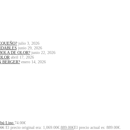
PEQUEÑO?
julio 3, 2026
IDABLES
junio 29, 2026
BOLA DE OLOR?
junio 22, 2026
OLOR
abril 17, 2026
N BERGER?
enero 14, 2026
mbú Lino
74.00
€
00
€
El precio original era: 1,069.00€.
889.00
€
El precio actual es: 889.00€.