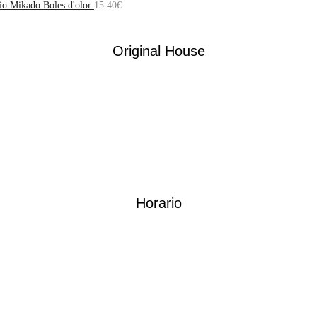
io Mikado Boles d'olor
15.40
€
Original House
Horario