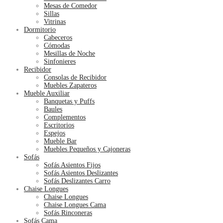
Mesas de Comedor
Sillas
Vitrinas
Dormitorio
Cabeceros
Cómodas
Mesillas de Noche
Sinfonieres
Recibidor
Consolas de Recibidor
Muebles Zapateros
Mueble Auxiliar
Banquetas y Puffs
Baules
Complementos
Escritorios
Espejos
Mueble Bar
Muebles Pequeños y Cajoneras
Sofás
Sofás Asientos Fijos
Sofás Asientos Deslizantes
Sofás Deslizantes Carro
Chaise Longues
Chaise Longues
Chaise Longues Cama
Sofás Rinconeras
Sofás Cama