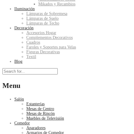
Mikados y Recambios
Iluminación
Lámparas de Sobremesa
Lámparas de Suelo
Lámparas de Techo
Decoración
Accesorios Hogar
Complementos Decorativos
Cuadros
Faroles y Soportes para Velas
Figuras Decorativas
Textil
Blog
Menu
Salón
Estanterías
Mesas de Centro
Mesas de Rincón
Muebles de Televisión
Comedor
Aparadores
Armarios de Comedor