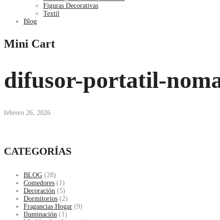
Figuras Decorativas
Textil
Blog
Mini Cart
difusor-portatil-nom
febrero 26, 2026
CATEGORÍAS
BLOG
(28)
Comedores
(1)
Decoración
(5)
Dormitorios
(2)
Fragancias Hogar
(9)
Iluminación
(1)