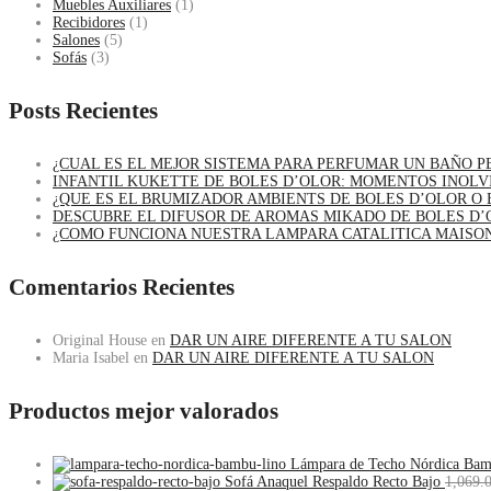
Muebles Auxiliares
(1)
Recibidores
(1)
Salones
(5)
Sofás
(3)
Posts Recientes
¿CUAL ES EL MEJOR SISTEMA PARA PERFUMAR UN BAÑO 
INFANTIL KUKETTE DE BOLES D’OLOR: MOMENTOS INOLV
¿QUE ES EL BRUMIZADOR AMBIENTS DE BOLES D’OLOR O 
DESCUBRE EL DIFUSOR DE AROMAS MIKADO DE BOLES D’
¿COMO FUNCIONA NUESTRA LAMPARA CATALITICA MAISO
Comentarios Recientes
Original House
en
DAR UN AIRE DIFERENTE A TU SALON
Maria Isabel
en
DAR UN AIRE DIFERENTE A TU SALON
Productos mejor valorados
Lámpara de Techo Nórdica Ba
Sofá Anaquel Respaldo Recto Bajo
1,069.