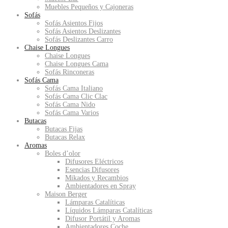
Muebles Pequeños y Cajoneras
Sofás
Sofás Asientos Fijos
Sofás Asientos Deslizantes
Sofás Deslizantes Carro
Chaise Longues
Chaise Longues
Chaise Longues Cama
Sofás Rinconeras
Sofás Cama
Sofás Cama Italiano
Sofás Cama Clic Clac
Sofás Cama Nido
Sofás Cama Varios
Butacas
Butacas Fijas
Butacas Relax
Aromas
Boles d’olor
Difusores Eléctricos
Esencias Difusores
Mikados y Recambios
Ambientadores en Spray
Maison Berger
Lámparas Catalíticas
Líquidos Lámparas Catalíticas
Difusor Portátil y Aromas
Ambientadores Coche