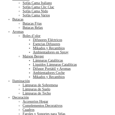
Sofás Cama Italiano
Sofás Cama Clic Clac
Sofás Cama Nido
Sofás Cama Varios
Butacas
Butacas Fijas
Butacas Relax
Aromas
Boles d’olor
Difusores Eléctricos
Esencias Difusores
Mikados y Recambios
Ambientadores en Spray
Maison Berger
Lámparas Catalíticas
Líquidos Lámparas Catalíticas
Difusor Portátil y Aromas
Ambientadores Coche
Mikados y Recambios
Iluminación
Lámparas de Sobremesa
Lámparas de Suelo
Lámparas de Techo
Decoración
Accesorios Hogar
Complementos Decorativos
Cuadros
Faroles y Soportes para Velas