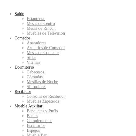
Salón
Estanterías
Mesas de Centro
Mesas de Rincón
Muebles de Televisión
Comedor
Aparadores
Armarios de Comedor
Mesas de Comedor
Sillas
Vitrinas
Dormitorio
Cabeceros
Cómodas
Mesillas de Noche
Sinfonieres
Recibidor
Consolas de Recibidor
Muebles Zapateros
Mueble Auxiliar
Banquetas y Puffs
Baules
Complementos
Escritorios
Espejos
Mueble Bar