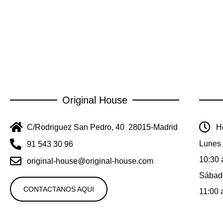
Original House
C/Rodriguez San Pedro, 40 28015-Madrid
Ho
Lunes 
91 543 30 96
10:30 
original-house@original-house.com
Sábad
CONTACTANOS AQUI
11:00 