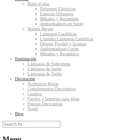
Boles d’olor
Difusores Eléctricos
Esencias Difusores
Mikados y Recambios
Ambientadores en Spray
Maison Berger
Lámparas Catalíticas
Líquidos Lámparas Catalíticas
Difusor Portátil y Aromas
Ambientadores Coche
Mikados y Recambios
Iluminación
Lámparas de Sobremesa
Lámparas de Suelo
Lámparas de Techo
Decoración
Accesorios Hogar
Complementos Decorativos
Cuadros
Faroles y Soportes para Velas
Figuras Decorativas
Textil
Blog
Menu