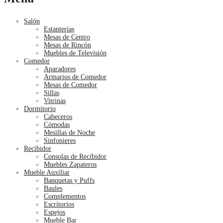
Salón
Estanterías
Mesas de Centro
Mesas de Rincón
Muebles de Televisión
Comedor
Aparadores
Armarios de Comedor
Mesas de Comedor
Sillas
Vitrinas
Dormitorio
Cabeceros
Cómodas
Mesillas de Noche
Sinfonieres
Recibidor
Consolas de Recibidor
Muebles Zapateros
Mueble Auxiliar
Banquetas y Puffs
Baules
Complementos
Escritorios
Espejos
Mueble Bar