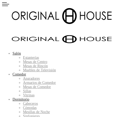
Salón
Estanterías
Mesas de Centro
Mesas de Rincón
Muebles de Televisión
Comedor
Aparadores
Armarios de Comedor
Mesas de Comedor
Sillas
Vitrinas
Dormitorio
Cabeceros
Cómodas
Mesillas de Noche
Sinfonieres