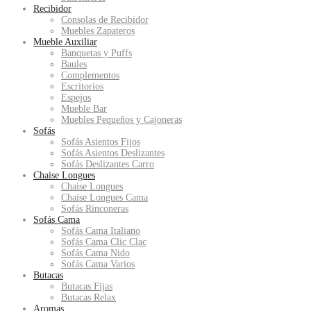
Recibidor
Consolas de Recibidor
Muebles Zapateros
Mueble Auxiliar
Banquetas y Puffs
Baules
Complementos
Escritorios
Espejos
Mueble Bar
Muebles Pequeños y Cajoneras
Sofás
Sofás Asientos Fijos
Sofás Asientos Deslizantes
Sofás Deslizantes Carro
Chaise Longues
Chaise Longues
Chaise Longues Cama
Sofás Rinconeras
Sofás Cama
Sofás Cama Italiano
Sofás Cama Clic Clac
Sofás Cama Nido
Sofás Cama Varios
Butacas
Butacas Fijas
Butacas Relax
Aromas