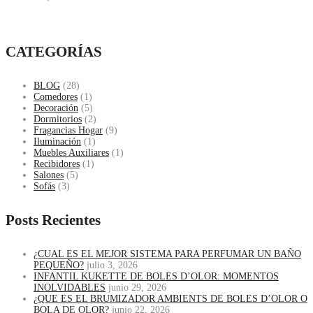
CATEGORÍAS
BLOG
(28)
Comedores
(1)
Decoración
(5)
Dormitorios
(2)
Fragancias Hogar
(9)
Iluminación
(1)
Muebles Auxiliares
(1)
Recibidores
(1)
Salones
(5)
Sofás
(3)
Posts Recientes
¿CUAL ES EL MEJOR SISTEMA PARA PERFUMAR UN BAÑO
PEQUEÑO?
julio 3, 2026
INFANTIL KUKETTE DE BOLES D’OLOR: MOMENTOS
INOLVIDABLES
junio 29, 2026
¿QUE ES EL BRUMIZADOR AMBIENTS DE BOLES D’OLOR O
BOLA DE OLOR?
junio 22, 2026