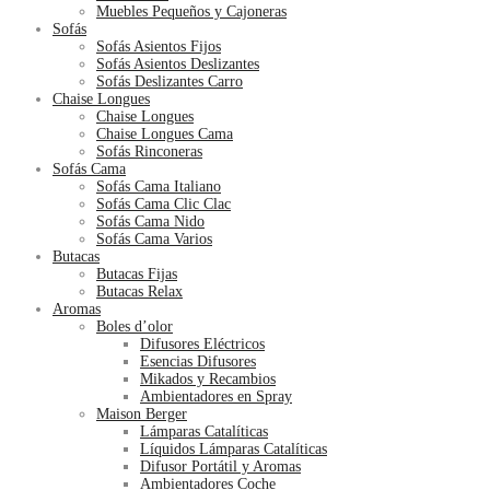
Muebles Pequeños y Cajoneras
Sofás
Sofás Asientos Fijos
Sofás Asientos Deslizantes
Sofás Deslizantes Carro
Chaise Longues
Chaise Longues
Chaise Longues Cama
Sofás Rinconeras
Sofás Cama
Sofás Cama Italiano
Sofás Cama Clic Clac
Sofás Cama Nido
Sofás Cama Varios
Butacas
Butacas Fijas
Butacas Relax
Aromas
Boles d’olor
Difusores Eléctricos
Esencias Difusores
Mikados y Recambios
Ambientadores en Spray
Maison Berger
Lámparas Catalíticas
Líquidos Lámparas Catalíticas
Difusor Portátil y Aromas
Ambientadores Coche