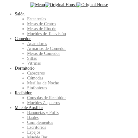
Salón
Estanterías
Mesas de Centro
Mesas de Rincón
Muebles de Televisión
Comedor
Aparadores
Armarios de Comedor
Mesas de Comedor
Sillas
Vitrinas
Dormitorio
Cabeceros
Cómodas
Mesillas de Noche
Sinfonieres
Recibidor
Consolas de Recibidor
Muebles Zapateros
Mueble Auxiliar
Banquetas y Puffs
Baules
Complementos
Escritorios
Espejos
Mueble Bar