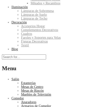
Mikados y Recambios
Iluminación
Lámparas de Sobremesa
Lámparas de Suelo
Lámparas de Techo
Decoración
Accesorios Hogar
Complementos Decorativos
Cuadros
Faroles y Soportes para Velas
Figuras Decorativas
Textil
Blog
Menu
Salón
Estanterías
Mesas de Centro
Mesas de Rincón
Muebles de Televisión
Comedor
Aparadores
Armarios de Comedor