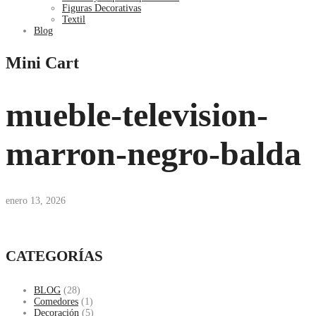
Figuras Decorativas
Textil
Blog
Mini Cart
mueble-television-
marron-negro-balda
enero 13, 2026
CATEGORÍAS
BLOG
(28)
Comedores
(1)
Decoración
(5)