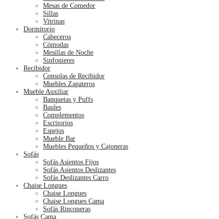
Mesas de Comedor
Sillas
Vitrinas
Dormitorio
Cabeceros
Cómodas
Mesillas de Noche
Sinfonieres
Recibidor
Consolas de Recibidor
Muebles Zapateros
Mueble Auxiliar
Banquetas y Puffs
Baules
Complementos
Escritorios
Espejos
Mueble Bar
Muebles Pequeños y Cajoneras
Sofás
Sofás Asientos Fijos
Sofás Asientos Deslizantes
Sofás Deslizantes Carro
Chaise Longues
Chaise Longues
Chaise Longues Cama
Sofás Rinconeras
Sofás Cama