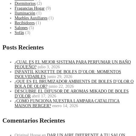
Dormitorios
(2)
Fragancias Hogar
(9)
Iluminación
(1)
Muebles Auxiliares
(1)
Recibidores
(1)
Salones
(5)
Sofás
(3)
Posts Recientes
¿CUAL ES EL MEJOR SISTEMA PARA PERFUMAR UN BAÑO
PEQUEÑO?
julio 3, 2026
INFANTIL KUKETTE DE BOLES D’OLOR: MOMENTOS
INOLVIDABLES
junio 29, 2026
¿QUE ES EL BRUMIZADOR AMBIENTS DE BOLES D’OLOR O
BOLA DE OLOR?
junio 22, 2026
DESCUBRE EL DIFUSOR DE AROMAS MIKADO DE BOLES
D’OLOR
abril 17, 2026
¿COMO FUNCIONA NUESTRA LAMPARA CATALITICA
MAISON BERGER?
enero 14, 2026
Comentarios Recientes
Original House
en
DAR UN AIRE DIFERENTE A TU SALON