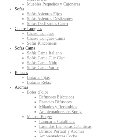
Muebles Pequeños y Cajoneras
Sofás
Sofás Asientos Fijos
Sofás Asientos Deslizantes
Sofás Deslizantes Carro
Chaise Longues
Chaise Longues
Chaise Longues Cama
Sofás Rinconeras
Sofás Cama
Sofás Cama Italiano
Sofás Cama Clic Clac
Sofás Cama Nido
Sofás Cama Varios
Butacas
Butacas Fijas
Butacas Relax
Aromas
Boles d’olor
Difusores Eléctricos
Esencias Difusores
Mikados y Recambios
Ambientadores en Spray
Maison Berger
Lámparas Catalíticas
Líquidos Lámparas Catalíticas
Difusor Portátil y Aromas
Ambientadores Coche