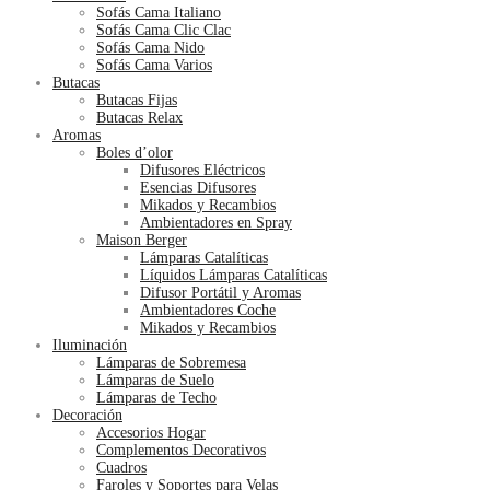
Sofás Cama Italiano
Sofás Cama Clic Clac
Sofás Cama Nido
Sofás Cama Varios
Butacas
Butacas Fijas
Butacas Relax
Aromas
Boles d’olor
Difusores Eléctricos
Esencias Difusores
Mikados y Recambios
Ambientadores en Spray
Maison Berger
Lámparas Catalíticas
Líquidos Lámparas Catalíticas
Difusor Portátil y Aromas
Ambientadores Coche
Mikados y Recambios
Iluminación
Lámparas de Sobremesa
Lámparas de Suelo
Lámparas de Techo
Decoración
Accesorios Hogar
Complementos Decorativos
Cuadros
Faroles y Soportes para Velas