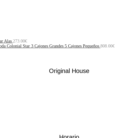
ar Alas
273.00
€
da Colonial Star 3 Cajones Grandes 5 Cajones Pequeños
808.00
€
Original House
Horario