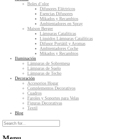
Boles d’olor
Difusores Eléctricos
Esencias Difusores
Mikados y Recambios
Ambientadores en Spray
Maison Berger
Lámparas Catalíticas
Líquidos Lámparas Catalíticas
Difusor Portátil y Aromas
Ambientadores Coche
Mikados y Recambios
Iluminación
Lámparas de Sobremesa
Lámparas de Suelo
Lámparas de Techo
Decoración
Accesorios Hogar
Complementos Decorativos
Cuadros
Faroles y Soportes para Velas
Figuras Decorativas
Textil
Blog
Menu