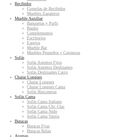
Recibidor
Consolas de Recibidor
Muebles Zapateros
Mueble Auxiliar
Banquetas y Puffs
Baules
Complementos
Escritorios
Espejos
Mueble Bar
Muebles Pequeños y Cajoneras
Sofás
Sofás Asientos Fijos
Sofás Asientos Deslizantes
Sofás Deslizantes Carro
Chaise Longues
Chaise Longues
Chaise Longues Cama
Sofás Rinconeras
Sofás Cama
Sofás Cama Italiano
Sofás Cama Clic Clac
Sofás Cama Nido
Sofás Cama Varios
Butacas
Butacas Fijas
Butacas Relax
Aromas