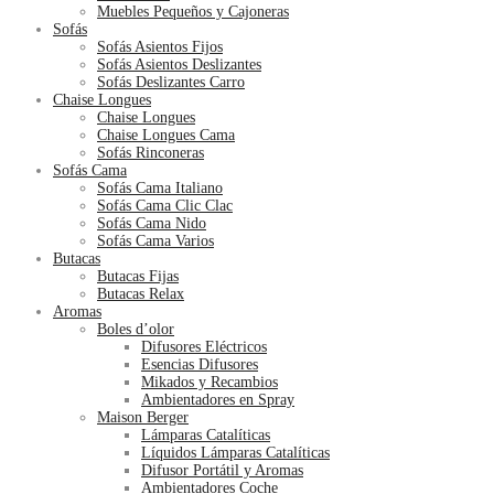
Muebles Pequeños y Cajoneras
Sofás
Sofás Asientos Fijos
Sofás Asientos Deslizantes
Sofás Deslizantes Carro
Chaise Longues
Chaise Longues
Chaise Longues Cama
Sofás Rinconeras
Sofás Cama
Sofás Cama Italiano
Sofás Cama Clic Clac
Sofás Cama Nido
Sofás Cama Varios
Butacas
Butacas Fijas
Butacas Relax
Aromas
Boles d’olor
Difusores Eléctricos
Esencias Difusores
Mikados y Recambios
Ambientadores en Spray
Maison Berger
Lámparas Catalíticas
Líquidos Lámparas Catalíticas
Difusor Portátil y Aromas
Ambientadores Coche