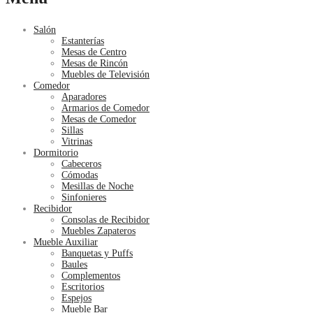
Salón
Estanterías
Mesas de Centro
Mesas de Rincón
Muebles de Televisión
Comedor
Aparadores
Armarios de Comedor
Mesas de Comedor
Sillas
Vitrinas
Dormitorio
Cabeceros
Cómodas
Mesillas de Noche
Sinfonieres
Recibidor
Consolas de Recibidor
Muebles Zapateros
Mueble Auxiliar
Banquetas y Puffs
Baules
Complementos
Escritorios
Espejos
Mueble Bar