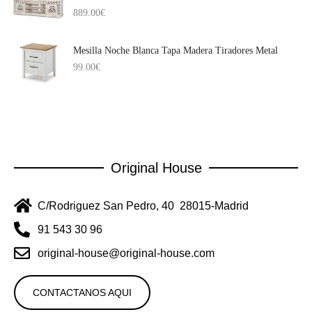
889.00
€
Mesilla Noche Blanca Tapa Madera Tiradores Metal
99.00
€
Original House
C/Rodriguez San Pedro, 40 28015-Madrid
91 543 30 96
original-house@original-house.com
CONTACTANOS AQUI