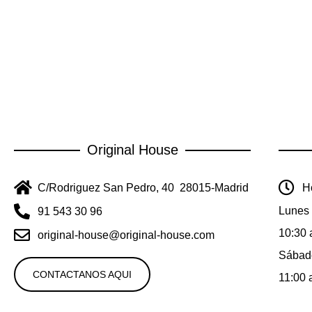
Original House
C/Rodriguez San Pedro, 40 28015-Madrid
Ho
Lunes 
91 543 30 96
10:30 
original-house@original-house.com
Sábad
CONTACTANOS AQUI
11:00 