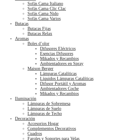
Sofás Cama Italiano
Sofás Cama Clic Clac
Sofás Cama Nido
Sofás Cama Varios
Butacas
Butacas Fijas
Butacas Relax
Aromas
Boles d’olor
Difusores Eléctricos
Esencias Difusores
Mikados y Recambios
Ambientadores en Spray
Maison Berger
Lámparas Catalíticas
Líquidos Lámparas Catalíticas
Difusor Portátil y Aromas
Ambientadores Coche
Mikados y Recambios
Iluminación
Lámparas de Sobremesa
Lámparas de Suelo
Lámparas de Techo
Decoración
Accesorios Hogar
Complementos Decorativos
Cuadros
Faroles y Soportes para Velas