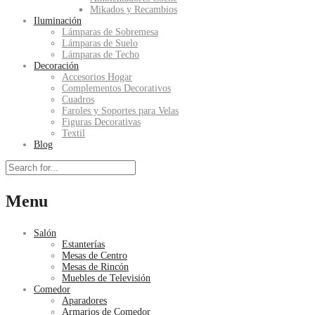
Mikados y Recambios
Iluminación
Lámparas de Sobremesa
Lámparas de Suelo
Lámparas de Techo
Decoración
Accesorios Hogar
Complementos Decorativos
Cuadros
Faroles y Soportes para Velas
Figuras Decorativas
Textil
Blog
Menu
Salón
Estanterías
Mesas de Centro
Mesas de Rincón
Muebles de Televisión
Comedor
Aparadores
Armarios de Comedor