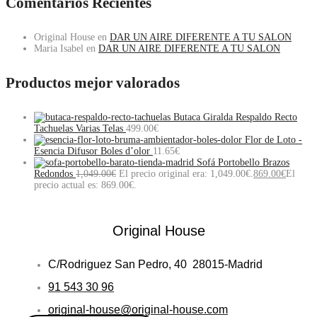
Comentarios Recientes
Original House
en
DAR UN AIRE DIFERENTE A TU SALON
Maria Isabel
en
DAR UN AIRE DIFERENTE A TU SALON
Productos mejor valorados
Butaca Giralda Respaldo Recto
Tachuelas Varias Telas
499.00
€
Flor de Loto -
Esencia Difusor Boles d’olor
11.65
€
Sofá Portobello Brazos
Redondos
1,049.00
€
El precio original era: 1,049.00€.
869.00
€
El
precio actual es: 869.00€.
Original House
C/Rodriguez San Pedro, 40 28015-Madrid
91 543 30 96
original-house@original-house.com