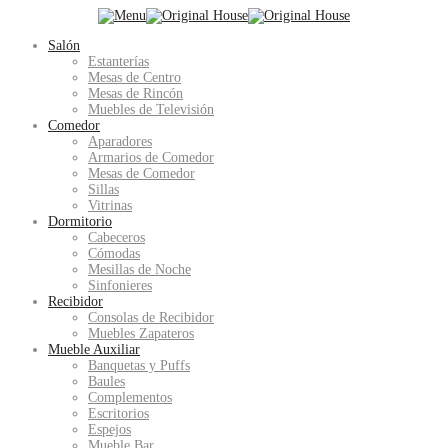
Salón
Estanterías
Mesas de Centro
Mesas de Rincón
Muebles de Televisión
Comedor
Aparadores
Armarios de Comedor
Mesas de Comedor
Sillas
Vitrinas
Dormitorio
Cabeceros
Cómodas
Mesillas de Noche
Sinfonieres
Recibidor
Consolas de Recibidor
Muebles Zapateros
Mueble Auxiliar
Banquetas y Puffs
Baules
Complementos
Escritorios
Espejos
Mueble Bar