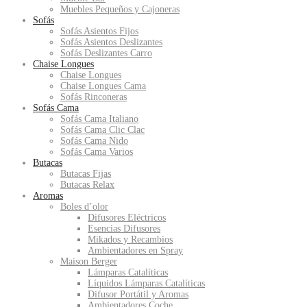
Muebles Pequeños y Cajoneras
Sofás
Sofás Asientos Fijos
Sofás Asientos Deslizantes
Sofás Deslizantes Carro
Chaise Longues
Chaise Longues
Chaise Longues Cama
Sofás Rinconeras
Sofás Cama
Sofás Cama Italiano
Sofás Cama Clic Clac
Sofás Cama Nido
Sofás Cama Varios
Butacas
Butacas Fijas
Butacas Relax
Aromas
Boles d’olor
Difusores Eléctricos
Esencias Difusores
Mikados y Recambios
Ambientadores en Spray
Maison Berger
Lámparas Catalíticas
Líquidos Lámparas Catalíticas
Difusor Portátil y Aromas
Ambientadores Coche