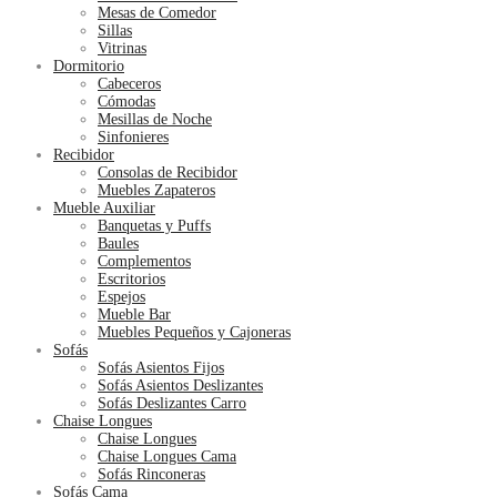
Mesas de Comedor
Sillas
Vitrinas
Dormitorio
Cabeceros
Cómodas
Mesillas de Noche
Sinfonieres
Recibidor
Consolas de Recibidor
Muebles Zapateros
Mueble Auxiliar
Banquetas y Puffs
Baules
Complementos
Escritorios
Espejos
Mueble Bar
Muebles Pequeños y Cajoneras
Sofás
Sofás Asientos Fijos
Sofás Asientos Deslizantes
Sofás Deslizantes Carro
Chaise Longues
Chaise Longues
Chaise Longues Cama
Sofás Rinconeras
Sofás Cama